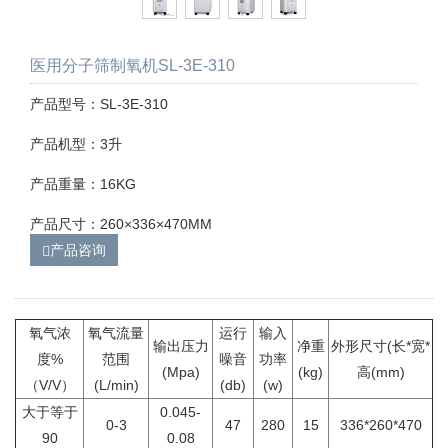
医用分子筛制氧机SL-3E-310
产品型号：SL-3E-310
产品机型：3升
产品重量：16KG
产品尺寸：260×336×470MM
产品咨询
氧气浓
氧气流量
运行
输入
输出压力
净重
外形尺寸(长*宽*
度%
范围
噪音
功率
(Mpa)
(kg)
高(mm)
（V/V）
(L/min)
(db)
(w)
大于等于
0.045-
0-3
47
280
15
336*260*470
90
0.08